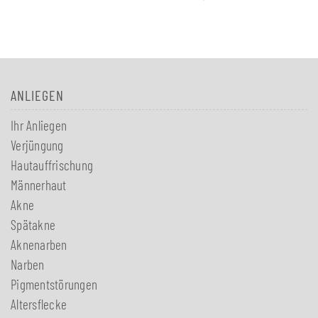
ANLIEGEN
Ihr Anliegen
Verjüngung
Hautauffrischung
Männerhaut
Akne
Spätakne
Aknenarben
Narben
Pigmentstörungen
Altersflecke