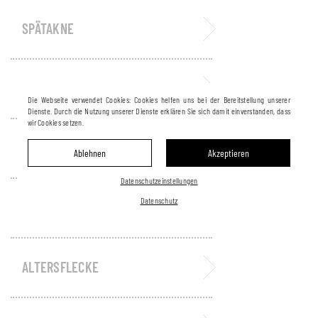
SPÄTAKNE
AKNENARBEN
Die Webseite verwendet Cookies: Cookies helfen uns bei der Bereitstellung unserer
Dienste. Durch die Nutzung unserer Dienste erklären Sie sich damit einverstanden, dass
wir Cookies setzen.
NARBEN
Ablehnen
Akzeptieren
Datenschutzeinstellungen
Datenschutz
PIGMENTSTÖRUNGEN
ALTERSFLECKE