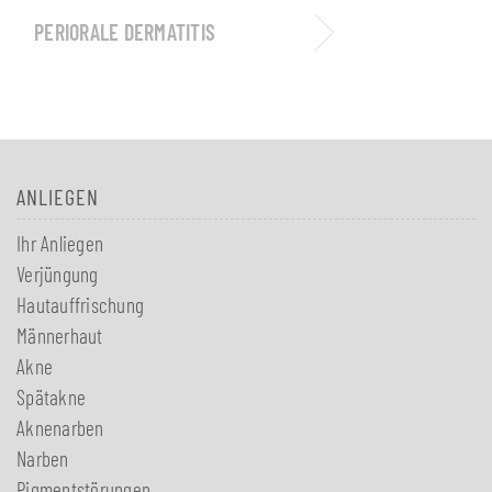
PERIORALE DERMATITIS
ANLIEGEN
Ihr Anliegen
Verjüngung
Hautauffrischung
Männerhaut
Akne
Spätakne
Aknenarben
Narben
Pigmentstörungen