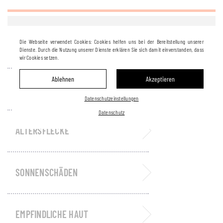
Die Webseite verwendet Cookies: Cookies helfen uns bei der Bereitstellung unserer
NARBEN
Dienste. Durch die Nutzung unserer Dienste erklären Sie sich damit einverstanden, dass
wir Cookies setzen.
Ablehnen
Akzeptieren
PIGMENTSTÖRUNGEN
Datenschutzeinstellungen
Datenschutz
ALTERSFLECKE
SONNENSCHÄDEN
EMPFINDLICHE HAUT